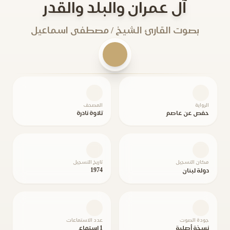
آل عمران والبلد والقدر
بصوت القارئ الشيخ / مصطفى اسماعيل
الرواية
المصحف
حفص عن عاصم
تلاوة نادرة
مكان التسجيل
تاريخ التسجيل
1974
دولة لبنان
جودة الصوت
عدد الاستماعات
نسخة أصلية
1 استماع