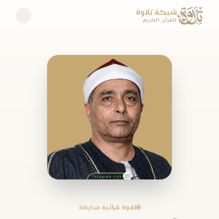
شبكة تلاوة
للقرآن الكريم
تلاوة قرآنية مباركة