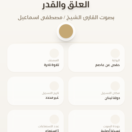
العلق والقدر
بصوت القارئ الشيخ / مصطفى اسماعيل
الرواية
المصحف
حفص عن عاصم
تلاوة نادرة
مكان التسجيل
تاريخ التسجيل
غير محدد
دولة لبنان
جودة الصوت
عدد الاستماعات
نسخة أصلية
1 استماع