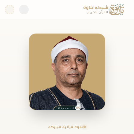
شبكة تلاوة
للقرآن الكريم
تلاوة قرآنية مباركة