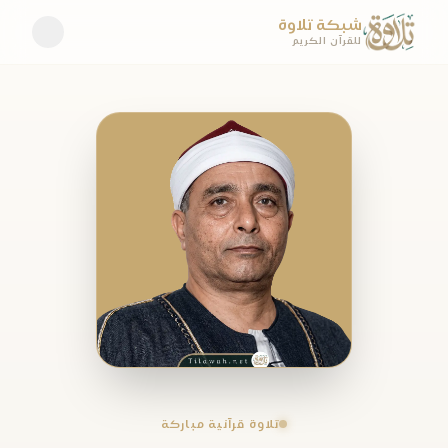
شبكة تلاوة
للقرآن الكريم
تلاوة قرآنية مباركة