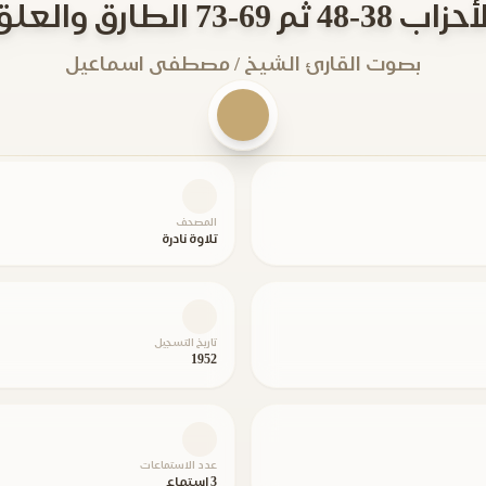
زاب 38-48 ثم 69-73 الطارق والعلق
بصوت القارئ الشيخ / مصطفى اسماعيل
المصحف
تلاوة نادرة
تاريخ التسجيل
1952
عدد الاستماعات
3 استماع