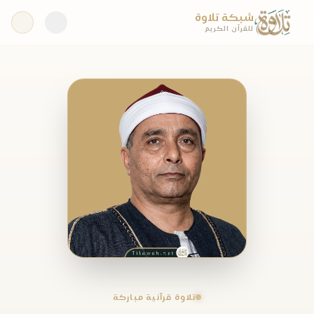
شبكة تلاوة
للقرآن الكريم
تلاوة قرآنية مباركة