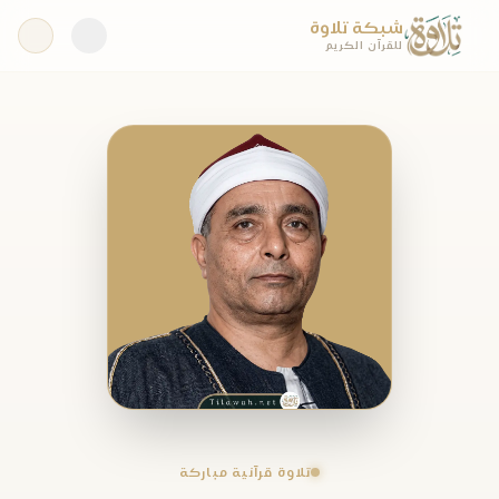
شبكة تلاوة
للقرآن الكريم
تلاوة قرآنية مباركة