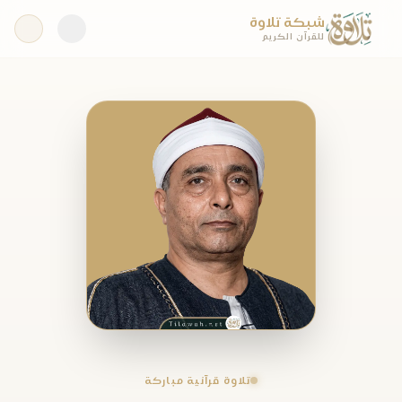
شبكة تلاوة
للقرآن الكريم
تلاوة قرآنية مباركة