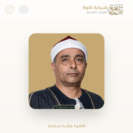
شبكة تلاوة
للقرآن الكريم
تلاوة قرآنية مباركة