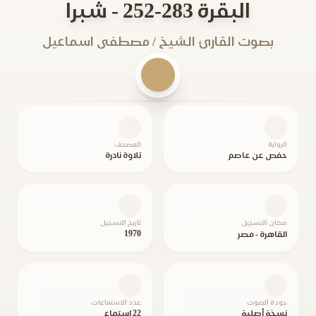
البقرة 283-252 - شبرا
بصوت القارئ الشيخ / مصطفى اسماعيل
الرواية
المصحف
حفص عن عاصم
تلاوة نادرة
مكان التسجيل
تاريخ التسجيل
1970
القاهرة - مصر
جودة الصوت
عدد الاستماعات
نسخة أصلية
22 استماع