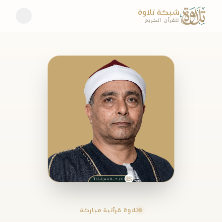
شبكة تلاوة
للقرآن الكريم
تلاوة قرآنية مباركة