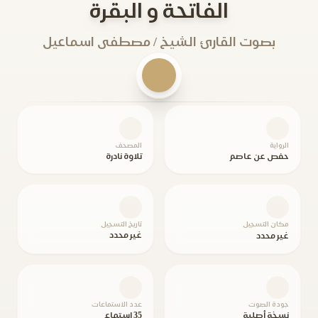
الفاتحة و البقرة
بصوت القارئ الشيخ / مصطفى اسماعيل
الرواية
المصحف
حفص عن عاصم
تلاوة نادرة
مكان التسجيل
تاريخ التسجيل
غير محدد
غير محدد
جودة الصوت
عدد الاستماعات
نسخة أصلية
35 استماع