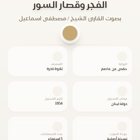
الفجر وقصار السور
بصوت القارئ الشيخ / مصطفى اسماعيل
الرواية
المصحف
حفص عن عاصم
تلاوة نادرة
مكان التسجيل
تاريخ التسجيل
1954
دولة لبنان
جودة الصوت
عدد الاستماعات
نسخة أصلية
5 استماع