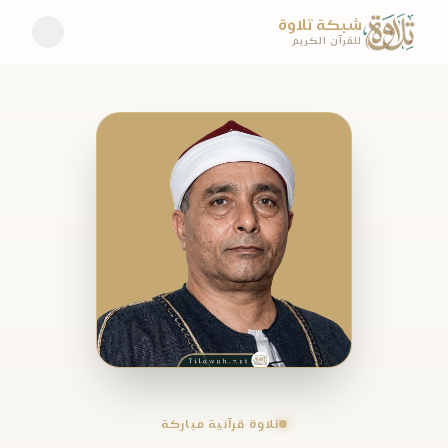
شبكة تلاوة
للقرآن الكريم
تلاوة قرآنية مباركة