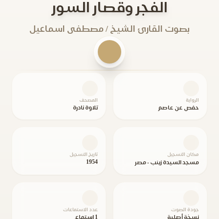
الفجر وقصار السور
بصوت القارئ الشيخ / مصطفى اسماعيل
الرواية
المصحف
حفص عن عاصم
تلاوة نادرة
مكان التسجيل
تاريخ التسجيل
1954
مسجد السيدة زينب - مصر
جودة الصوت
عدد الاستماعات
نسخة أصلية
1 استماع