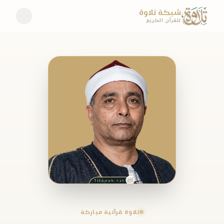
شبكة تلاوة
للقرآن الكريم
تلاوة قرآنية مباركة