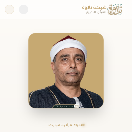
شبكة تلاوة
للقرآن الكريم
تلاوة قرآنية مباركة