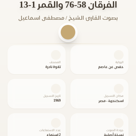
الفرقان 58-76 والقمر 1-13
بصوت القارئ الشيخ / مصطفى اسماعيل
الرواية
المصحف
حفص عن عاصم
تلاوة نادرة
مكان التسجيل
تاريخ التسجيل
1969
اسكندرية - مصر
جودة الصوت
عدد الاستماعات
نسخة أصلية
2 استماع