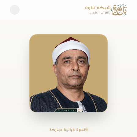
شبكة تلاوة
للقرآن الكريم
تلاوة قرآنية مباركة