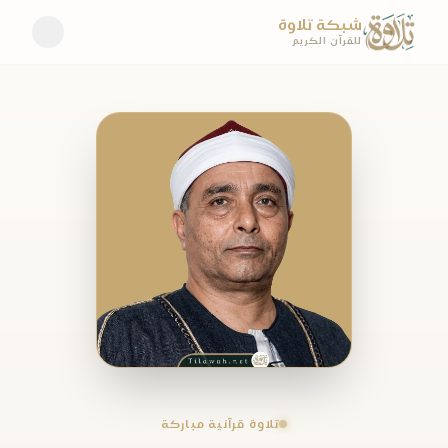
شبكة تلاوة
للقرآن الكريم
تلاوة قرآنية مباركة