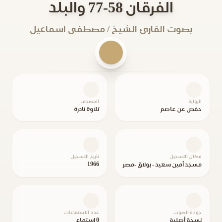
الفرقان 58-77 والبلد
بصوت القارئ الشيخ / مصطفى اسماعيل
الرواية
المصحف
حفص عن عاصم
تلاوة نادرة
مكان التسجيل
تاريخ التسجيل
1966
مسجد أمين سعيد - بولاق -مصر
جودة الصوت
عدد الاستماعات
نسخة أصلية
0 استماع