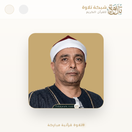
شبكة تلاوة
للقرآن الكريم
تلاوة قرآنية مباركة