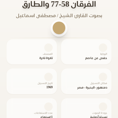
الفرقان 58-77 والطارق
بصوت القارئ الشيخ / مصطفى اسماعيل
الرواية
المصحف
حفص عن عاصم
تلاوة نادرة
مكان التسجيل
تاريخ التسجيل
1969
دمنهور - البحيرة - مصر
جودة الصوت
عدد الاستماعات
نسخة أصلية
1 استماع