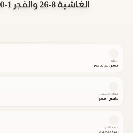
الغاشية 8-26 والفجر 1-30 والبلد 1-18 والقمر 54-55 والرحمن 1-28 والفاتحة والبقرة 1-5
الرواية
حفص عن عاصم
مكان التسجيل
عابدين - مصر
جودة الصوت
نسخة أصلية