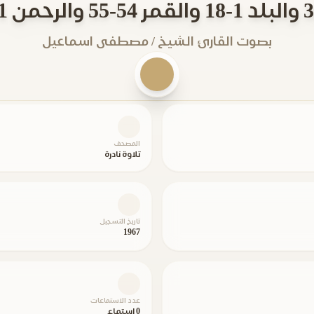
بصوت القارئ الشيخ / مصطفى اسماعيل
المصحف
تلاوة نادرة
تاريخ التسجيل
1967
عدد الاستماعات
0 استماع