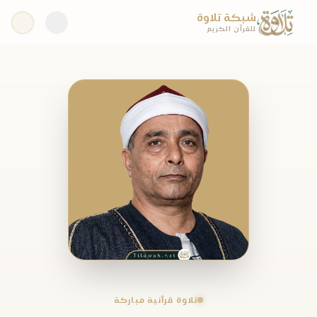
شبكة تلاوة
للقرآن الكريم
تلاوة قرآنية مباركة