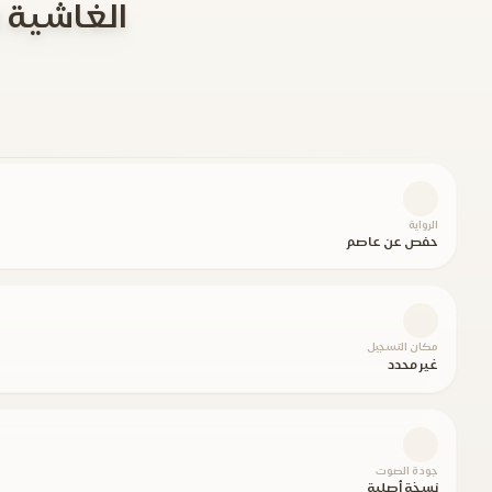
الغاشية 8-26 والفجر والبلد والطارق والشمس والعلق
الرواية
حفص عن عاصم
مكان التسجيل
غير محدد
جودة الصوت
نسخة أصلية