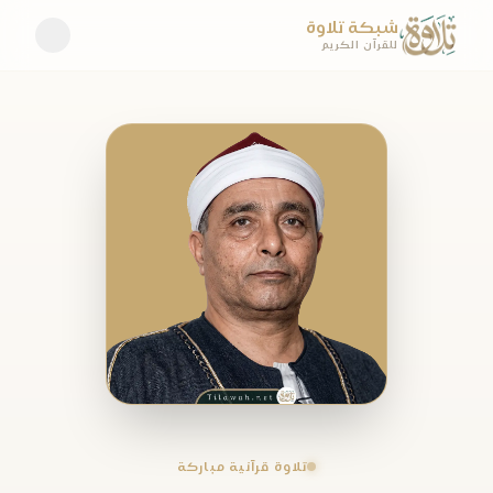
شبكة تلاوة
للقرآن الكريم
تلاوة قرآنية مباركة