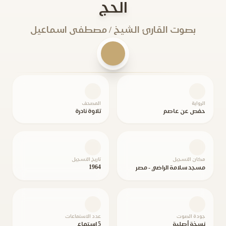
الحج
بصوت القارئ الشيخ / مصطفى اسماعيل
الرواية
المصحف
حفص عن عاصم
تلاوة نادرة
مكان التسجيل
تاريخ التسجيل
1964
مسجد سلامة الراضي - مصر
جودة الصوت
عدد الاستماعات
نسخة أصلية
5 استماع