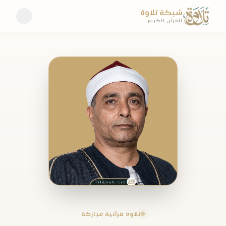
شبكة تلاوة
للقرآن الكريم
تلاوة قرآنية مباركة