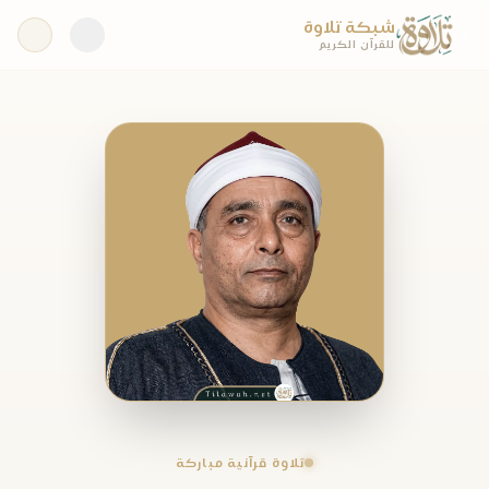
شبكة تلاوة
للقرآن الكريم
تلاوة قرآنية مباركة