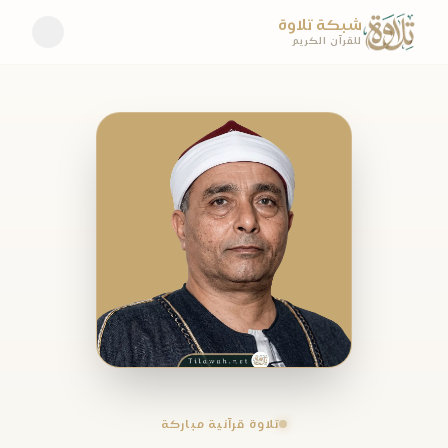
شبكة تلاوة
للقرآن الكريم
تلاوة قرآنية مباركة