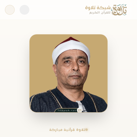
شبكة تلاوة
للقرآن الكريم
تلاوة قرآنية مباركة