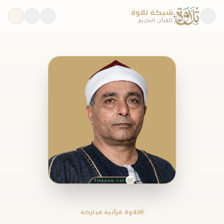
شبكة تلاوة
للقرآن الكريم
تلاوة قرآنية مباركة