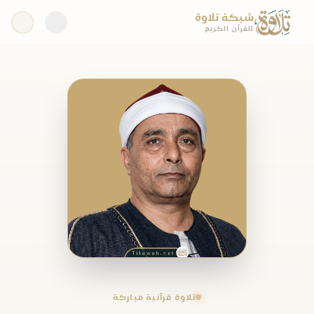
شبكة تلاوة
للقرآن الكريم
تلاوة قرآنية مباركة