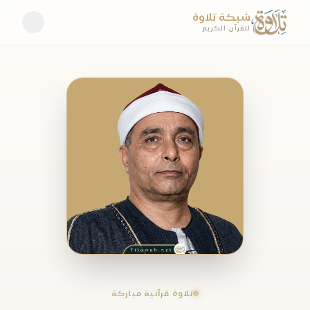
شبكة تلاوة
للقرآن الكريم
تلاوة قرآنية مباركة