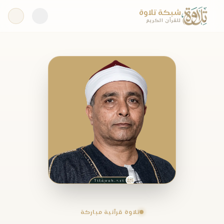
شبكة تلاوة
للقرآن الكريم
تلاوة قرآنية مباركة