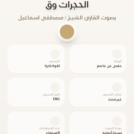
الحجرات وق
بصوت القارئ الشيخ / مصطفى اسماعيل
الرواية
المصحف
حفص عن عاصم
تلاوة نادرة
مكان التسجيل
تاريخ التسجيل
1961
غير محدد
جودة الصوت
عدد الاستماعات
نسخة أصلية
0 استماع