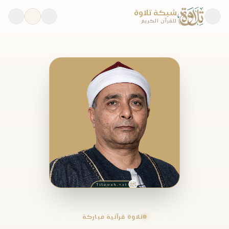
شبكة تلاوة
للقرآن الكريم
تلاوة قرآنية مباركة