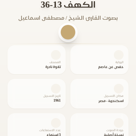
الكهف 13-36
بصوت القارئ الشيخ / مصطفى اسماعيل
الرواية
المصحف
حفص عن عاصم
تلاوة نادرة
مكان التسجيل
تاريخ التسجيل
1961
اسكندرية - مصر
جودة الصوت
عدد الاستماعات
نسخة أصلية
3 استماع