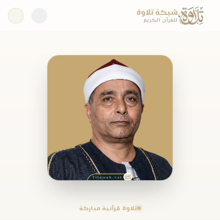
شبكة تلاوة
للقرآن الكريم
تلاوة قرآنية مباركة