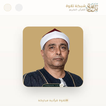
شبكة تلاوة
للقرآن الكريم
تلاوة قرآنية مباركة