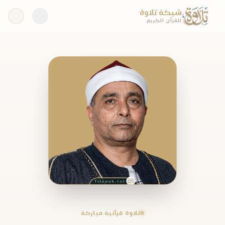
شبكة تلاوة
للقرآن الكريم
تلاوة قرآنية مباركة