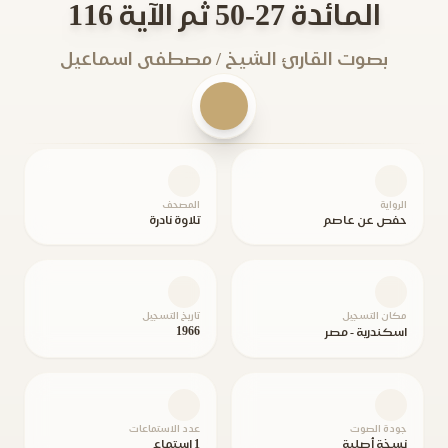
المائدة 27-50 ثم الآية 116
بصوت القارئ الشيخ / مصطفى اسماعيل
الرواية
المصحف
حفص عن عاصم
تلاوة نادرة
مكان التسجيل
تاريخ التسجيل
1966
اسكندرية - مصر
جودة الصوت
عدد الاستماعات
نسخة أصلية
1 استماع