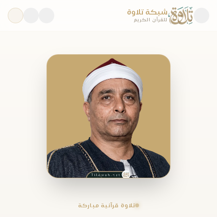
شبكة تلاوة
للقرآن الكريم
تلاوة قرآنية مباركة