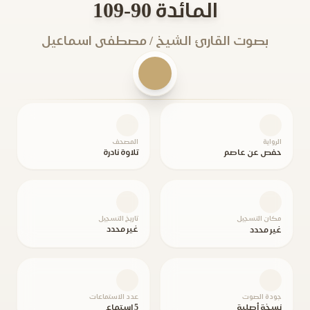
المائدة 90-109
بصوت القارئ الشيخ / مصطفى اسماعيل
الرواية
المصحف
حفص عن عاصم
تلاوة نادرة
مكان التسجيل
تاريخ التسجيل
غير محدد
غير محدد
جودة الصوت
عدد الاستماعات
نسخة أصلية
5 استماع