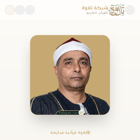
شبكة تلاوة
للقرآن الكريم
تلاوة قرآنية مباركة