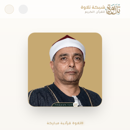
شبكة تلاوة
للقرآن الكريم
تلاوة قرآنية مباركة