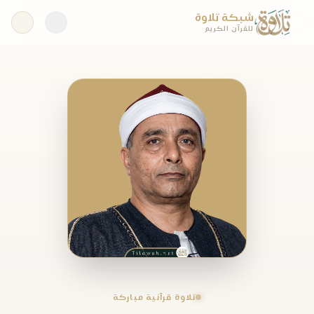
شبكة تلاوة
للقرآن الكريم
تلاوة قرآنية مباركة