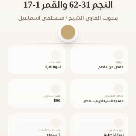
النجم 31-62 والقمر 1-17
بصوت القارئ الشيخ / مصطفى اسماعيل
الرواية
المصحف
حفص عن عاصم
تلاوة نادرة
مكان التسجيل
تاريخ التسجيل
1961
مسجد السيدة زينب - مصر
جودة الصوت
عدد الاستماعات
نسخة أصلية
1 استماع