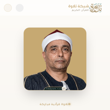
شبكة تلاوة
للقرآن الكريم
تلاوة قرآنية مباركة