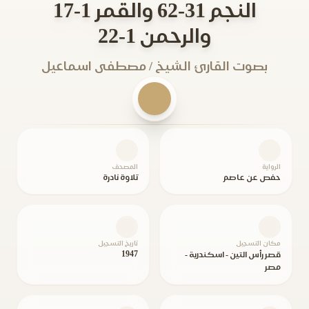
النجم 31-62 والقمر 1-17
والرحمن 1-22
بصوت القارئ الشيخ / مصطفى اسماعيل
الرواية
المصحف
حفص عن عاصم
تلاوة نادرة
مكان التسجيل
تاريخ التسجيل
1947
قصر رأس التين - اسكندرية -
مصر