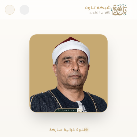
شبكة تلاوة
للقرآن الكريم
تلاوة قرآنية مباركة