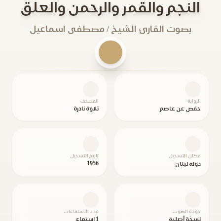
النجم والقمر والرحمن والعلق
بصوت القارئ الشيخ / مصطفى اسماعيل
الرواية
المصحف
حفص عن عاصم
تلاوة نادرة
مكان التسجيل
تاريخ التسجيل
1956
دولة لبنان
جودة الصوت
عدد الاستماعات
نسخة أصلية
1 استماع