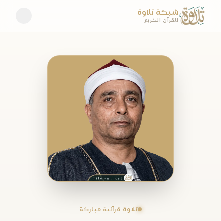
شبكة تلاوة
للقرآن الكريم
تلاوة قرآنية مباركة