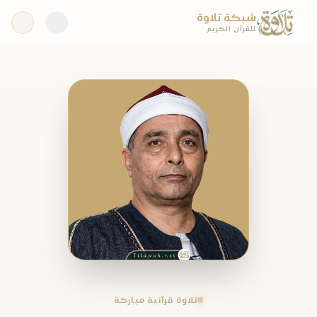
شبكة تلاوة
للقرآن الكريم
تلاوة قرآنية مباركة