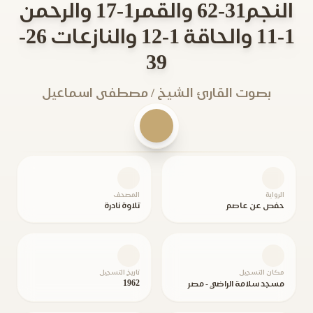
النجم31-62 والقمر1-17 والرحمن
1-11 والحاقة 1-12 والنازعات 26-
39
بصوت القارئ الشيخ / مصطفى اسماعيل
الرواية
المصحف
حفص عن عاصم
تلاوة نادرة
مكان التسجيل
تاريخ التسجيل
1962
مسجد سلامة الراضي - مصر