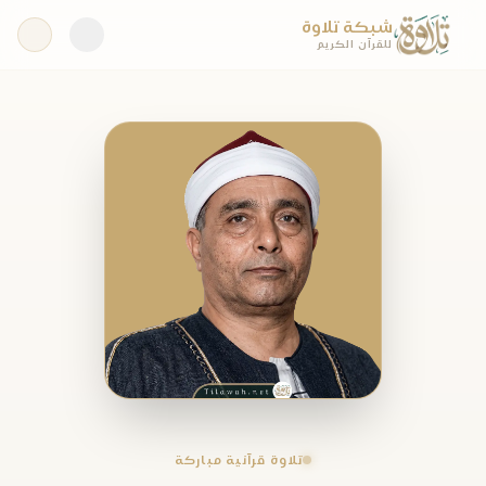
شبكة تلاوة
للقرآن الكريم
تلاوة قرآنية مباركة