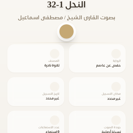
النحل 1-32
بصوت القارئ الشيخ / مصطفى اسماعيل
الرواية
المصحف
حفص عن عاصم
تلاوة نادرة
مكان التسجيل
تاريخ التسجيل
غير محدد
غير محدد
جودة الصوت
عدد الاستماعات
نسخة أصلية
0 استماع