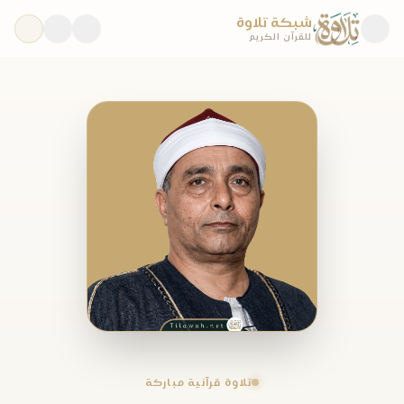
شبكة تلاوة
للقرآن الكريم
تلاوة قرآنية مباركة