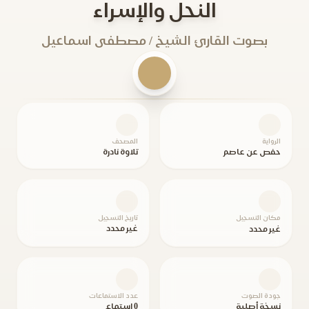
النحل والإسراء
بصوت القارئ الشيخ / مصطفى اسماعيل
الرواية
المصحف
حفص عن عاصم
تلاوة نادرة
مكان التسجيل
تاريخ التسجيل
غير محدد
غير محدد
جودة الصوت
عدد الاستماعات
نسخة أصلية
0 استماع