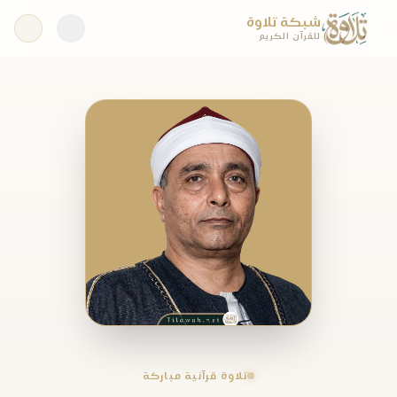
شبكة تلاوة
للقرآن الكريم
تلاوة قرآنية مباركة