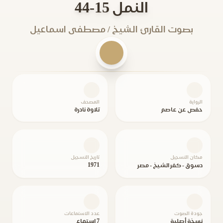
النمل 15-44
بصوت القارئ الشيخ / مصطفى اسماعيل
الرواية
المصحف
حفص عن عاصم
تلاوة نادرة
مكان التسجيل
تاريخ التسجيل
1971
دسوق - كفر الشيخ - مصر
جودة الصوت
عدد الاستماعات
نسخة أصلية
7 استماع