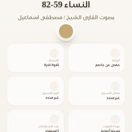
النساء 59-82
بصوت القارئ الشيخ / مصطفى اسماعيل
الرواية
المصحف
حفص عن عاصم
تلاوة نادرة
مكان التسجيل
تاريخ التسجيل
غير محدد
غير محدد
جودة الصوت
عدد الاستماعات
نسخة أصلية
2 استماع