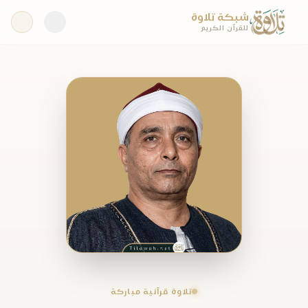
شبكة تلاوة
للقرآن الكريم
تلاوة قرآنية مباركة