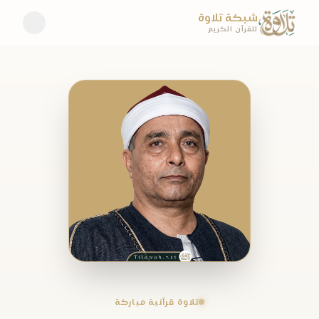
شبكة تلاوة
للقرآن الكريم
تلاوة قرآنية مباركة