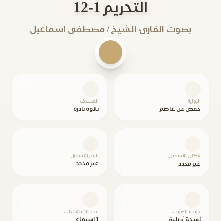
التحريم 1-12
بصوت القارئ الشيخ / مصطفى اسماعيل
الرواية
المصحف
حفص عن عاصم
تلاوة نادرة
مكان التسجيل
تاريخ التسجيل
غير محدد
غير محدد
جودة الصوت
عدد الاستماعات
نسخة أصلية
1 استماع