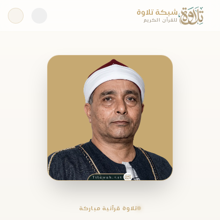
شبكة تلاوة
للقرآن الكريم
تلاوة قرآنية مباركة