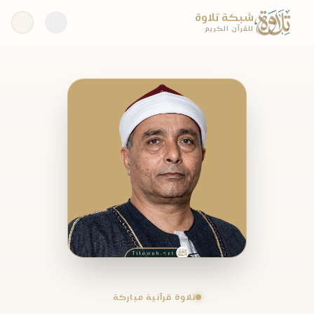
شبكة تلاوة
للقرآن الكريم
تلاوة قرآنية مباركة