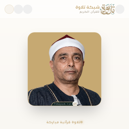
شبكة تلاوة
للقرآن الكريم
تلاوة قرآنية مباركة