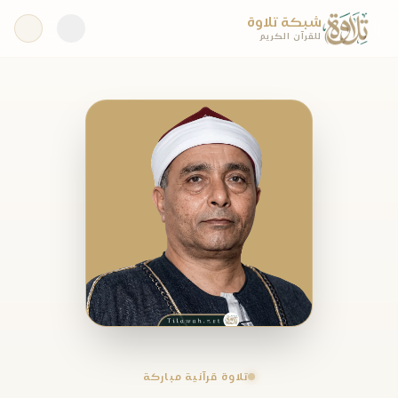
شبكة تلاوة
للقرآن الكريم
تلاوة قرآنية مباركة