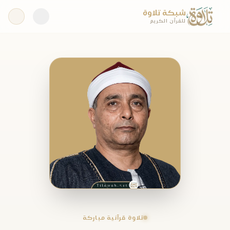
شبكة تلاوة
للقرآن الكريم
تلاوة قرآنية مباركة