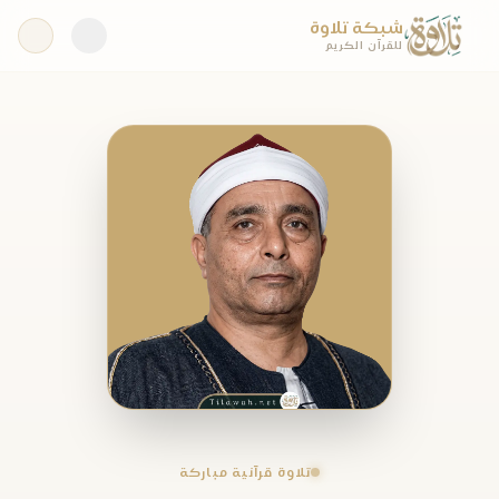
شبكة تلاوة
للقرآن الكريم
تلاوة قرآنية مباركة