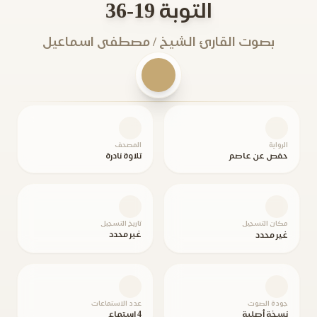
التوبة 19-36
بصوت القارئ الشيخ / مصطفى اسماعيل
الرواية
المصحف
حفص عن عاصم
تلاوة نادرة
مكان التسجيل
تاريخ التسجيل
غير محدد
غير محدد
جودة الصوت
عدد الاستماعات
نسخة أصلية
4 استماع